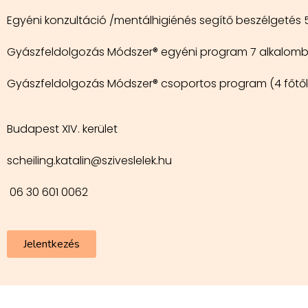
Egyéni konzultáció /mentálhigiénés segítő beszélgetés 5
Gyászfeldolgozás Módszer® egyéni program 7 alkalomból á
Gyászfeldolgozás Módszer® csoportos program (4 főtől) 8
Budapest XIV. kerület
scheiling.katalin@sziveslelek.hu
06 30 601 0062
Jelentkezés