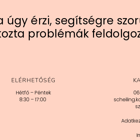
 úgy érzi, segítségre szor
kozta problémák feldolg
ELÉRHETŐSÉG
K
Hétfő – Péntek
06
8:30 – 17:00
scheiling.k
sz
Adatkez
I