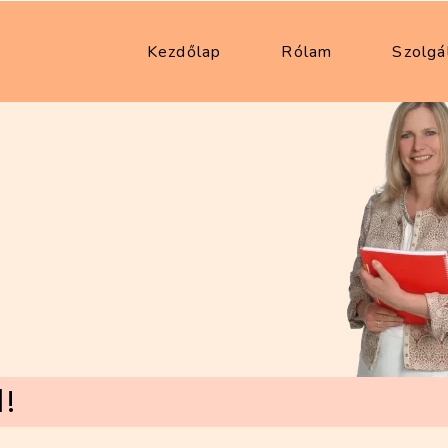
Kezdőlap
Rólam
Szolgá
l!