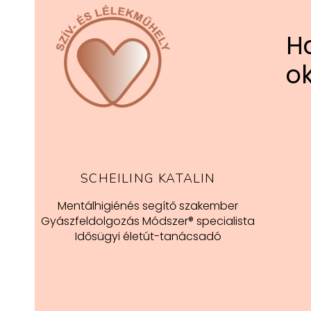
Ha
o
SCHEILING KATALIN
Mentálhigiénés segítő szakember
Gyászfeldolgozás Módszer® specialista
Idősügyi életút-tanácsadó