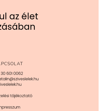
ul az élet
ozásában
APCSOLAT
 30 601 0062
atalin@sziveslelek.hu
iveslelek.hu
elési tájékoztató
mpresszum